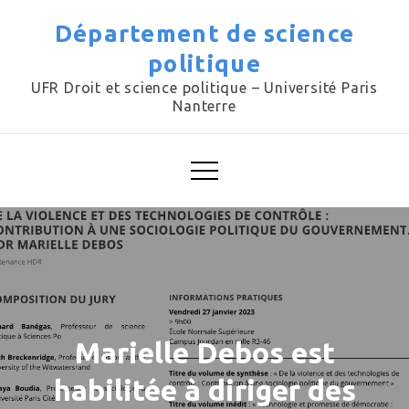
Skip
Département de science
to
politique
content
UFR Droit et science politique – Université Paris
Nanterre
Marielle Debos est
habilitée à diriger des