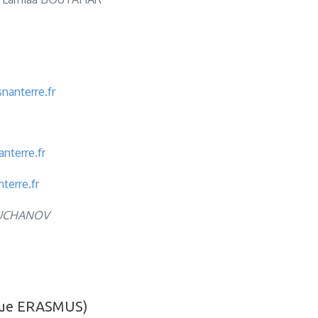
nanterre.fr
nterre.fr
terre.fr
AOUCHANOV
ique ERASMUS)