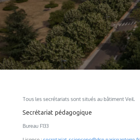
Tous les secrétariats sont situés au bâtiment Veil.
Secrétariat pédagogique
Bureau F133
Licence :
secretariat-sciencepo@dsp.parisnanterre.fr