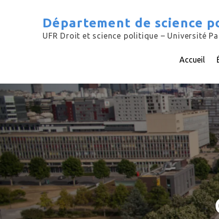
Skip
to
Département de science po
content
UFR Droit et science politique – Université Pa
Accueil