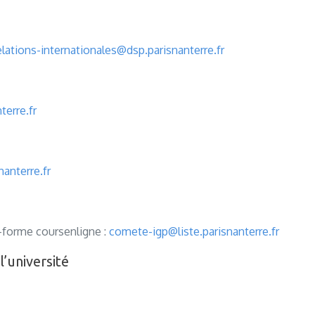
elations-internationales@dsp.parisnanterre.fr
terre.fr
nanterre.fr
-forme coursenligne :
comete-igp@liste.parisnanterre.fr
l’université