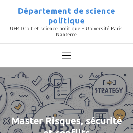
Skip
Département de science
to
politique
content
UFR Droit et science politique – Université Paris
Nanterre
Master Risques, sécurité
et conflits